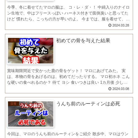
今季、冬に着せてたマロの服は、 コ・レ・ダ・！ 中綿入りのナイロ
ン生地で、中はフリースっぽい ハーネス付きで面倒臭いと思ってた
けど 慣れたら、こっちの方が早いのよ。 今までは、服を着せて、ハ
ーネスを付けて…と言う二つの工程が一つになったよう...
2024.03.28
初めての骨を与えた結果
日常
賞味期限間近で安かった鹿の骨をゲット！ マロにあげてみた。 実
は、本物の骨をあげるのは、初めてだったりする。 マロ初ホネ こん
な硬いの食べれるのか？ 待て ヨシ 食いつきは良い 1カ月後 少し小
さくなってピカピカになった骨。😆 葉巻きのよう...
2024.03.08
うんち前のルーティンは必死
日常
今回は、マロのうんち前のルーティンをご紹介 散歩中、マロはウン