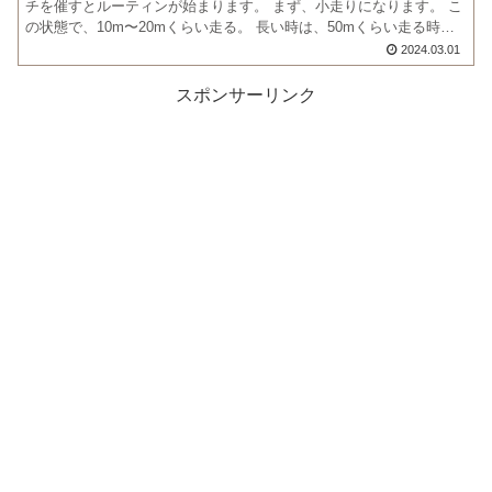
チを催すとルーティンが始まります。 まず、小走りになります。 こ
の状態で、10m〜20mくらい走る。 長い時は、50mくらい走る時も
ある。 「早よせぇや」 と思うが、せっかくうん...
2024.03.01
スポンサーリンク