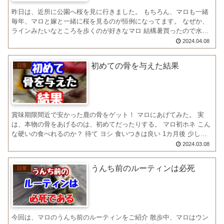
昨日は、近所に公園へ桜を見に行きました。 もちろん、マロも一緒
毎年、マロと嫁と一緒に桜を見るのが恒例になってます。 なぜか、
ラインみたいなところを歩くのが好きなマロ 結構暑買ったので水を
がぶ飲みするマロ 挙げ句の果ては、バテバテなマロ 今...
2024.04.08
初めての骨を与えた結果
日常
賞味期限間近で安かった鹿の骨をゲット！ マロにあげてみた。 実
は、本物の骨をあげるのは、初めてだったりする。 マロ初ホネ こん
な硬いの食べれるのか？ 待て ヨシ 食いつきは良い 1カ月後 少し小
さくなってピカピカになった骨。😆 葉巻きのよう...
2024.03.08
うんち前のルーティンは必死
日常
今回は、マロのうんち前のルーティンをご紹介 散歩中、マロはウン