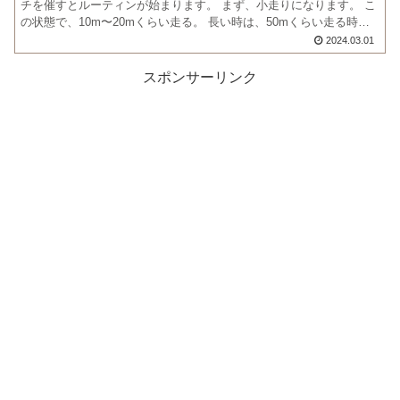
チを催すとルーティンが始まります。 まず、小走りになります。 こ
の状態で、10m〜20mくらい走る。 長い時は、50mくらい走る時も
ある。 「早よせぇや」 と思うが、せっかくうん...
2024.03.01
スポンサーリンク