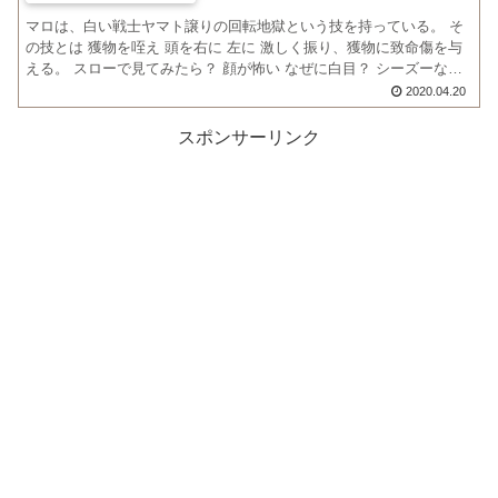
マロは、白い戦士ヤマト譲りの回転地獄という技を持っている。 そ
の技とは 獲物を咥え 頭を右に 左に 激しく振り、獲物に致命傷を与
える。 スローで見てみたら？ 顔が怖い なぜに白目？ シーズーなの
に立ち耳に 動画はこちら 脳震盪を起こさないか...
2020.04.20
スポンサーリンク