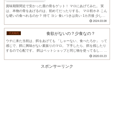
賞味期限間近で安かった鹿の骨をゲット！ マロにあげてみた。 実
は、本物の骨をあげるのは、初めてだったりする。 マロ初ホネ こん
な硬いの食べれるのか？ 待て ヨシ 食いつきは良い 1カ月後 少し小
さくなってピカピカになった骨。😆 葉巻きのよう...
2024.03.08
食欲がないの？少食なの？
子犬時代
ウチに来た当初は、餌をあげても 「しゃーない、食べたろか」 って
感じで、餌に興味がない素振りのマロ。 下手したら、餌を残したり
するので心配です。 餌はペットショップと同じ物を使ってるし… ち
ゃんと時間かけてふやかしてるし… 子犬ってこんなも...
2020.03.23
スポンサーリンク