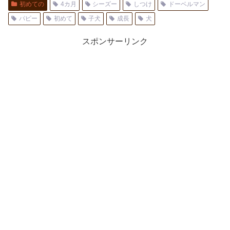
初めての
4カ月
シーズー
しつけ
ドーベルマン
パピー
初めて
子犬
成長
犬
スポンサーリンク