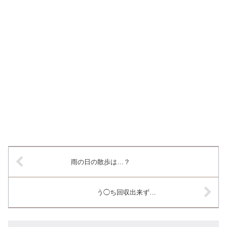
雨の日の散歩は…？
う◯ち回収出来ず…