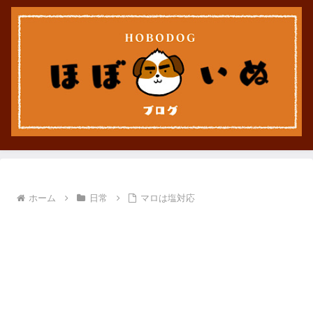
ホーム
日常
マロは塩対応