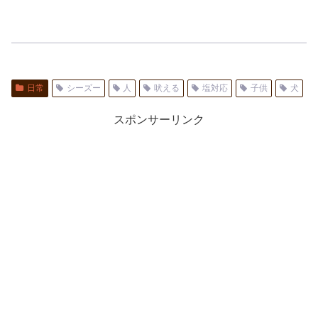
日常
シーズー
人
吠える
塩対応
子供
犬
スポンサーリンク