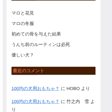
マロと花見
マロの冬服
初めての骨を与えた結果
うんち前のルーティンは必死
優しい犬？
最近のコメント
100均の犬用おもちゃ？
に
HOBO
より
100均の犬用おもちゃ？
に
竹之内 雪
よ
り