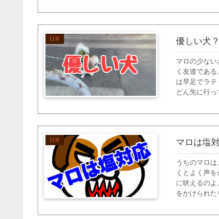
日常
優しい犬
マロの少ない
く友達である
は早足でラテ
どん先に行って
日常
マロは塩
うちのマロは
くとよく声を
に吠えるのよ
をかけられたり