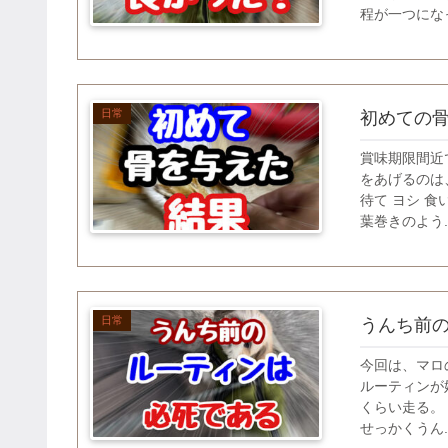
程が一つになっ
日常
初めての
賞味期限間近
をあげるのは
待て ヨシ 食
葉巻きのよう..
日常
うんち前
今回は、マロ
ルーティンが
くらい走る。
せっかくうん..