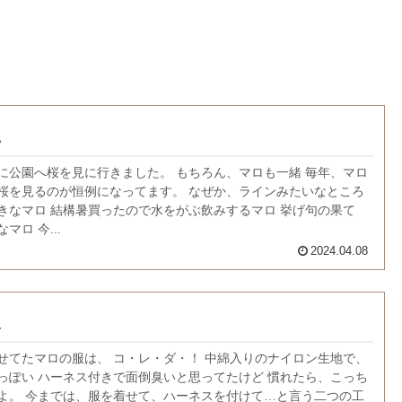
見
に公園へ桜を見に行きました。 もちろん、マロも一緒 毎年、マロ
桜を見るのが恒例になってます。 なぜか、ラインみたいなところ
きなマロ 結構暑買ったので水をがぶ飲みするマロ 挙げ句の果て
マロ 今...
2024.04.08
服
せてたマロの服は、 コ・レ・ダ・！ 中綿入りのナイロン生地で、
っぽい ハーネス付きで面倒臭いと思ってたけど 慣れたら、こっち
よ。 今までは、服を着せて、ハーネスを付けて…と言う二つの工