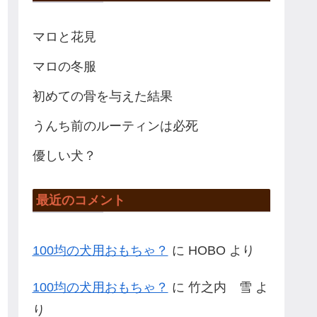
マロと花見
マロの冬服
初めての骨を与えた結果
うんち前のルーティンは必死
優しい犬？
最近のコメント
100均の犬用おもちゃ？
に
HOBO
より
100均の犬用おもちゃ？
に
竹之内 雪
よ
り