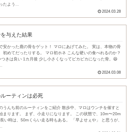
たよう...
2024.03.28
骨を与えた結果
で安かった鹿の骨をゲット！ マロにあげてみた。 実は、本物の骨
、初めてだったりする。 マロ初ホネ こんな硬いの食べれるのか？
いつきは良い 1カ月後 少し小さくなってピカピカになった骨。😆
.
2024.03.08
のルーティンは必死
のうんち前のルーティンをご紹介 散歩中、マロはウンチを催すと
始まります。 まず、小走りになります。 この状態で、10m〜20m
 長い時は、50mくらい走る時もある。 「早よせぇや」 と思うが、
.