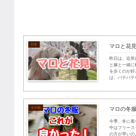
日常
マロと花
昨日は、近所
と嫁と一緒に
を歩くのが好
は、バテバテな
その他
マロの冬
今季、冬に着
中はフリース
の方が早いの