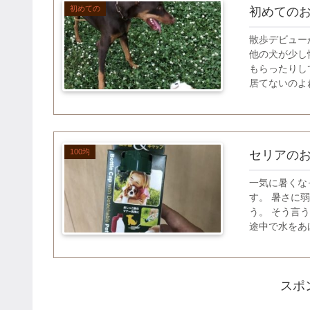
初めての
初めての
散歩デビュー
他の犬が少し
もらったりし
居てないのよね
100均
セリアの
一気に暑くな
す。 暑さに
う。 そう言
途中で水をあげ
スポ