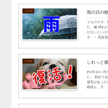
その他
雨の日の
うちのマロ、
た。😭 晴
かないといけ
ダ・！ 高架道路
その他
しれっと
約1年￼10ヶ
た。 初めて
眉毛があった
模様も、子...