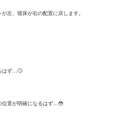
レが左、寝床が右の配置に戻します。
はず…🙄
位置が明確になるはず…😳